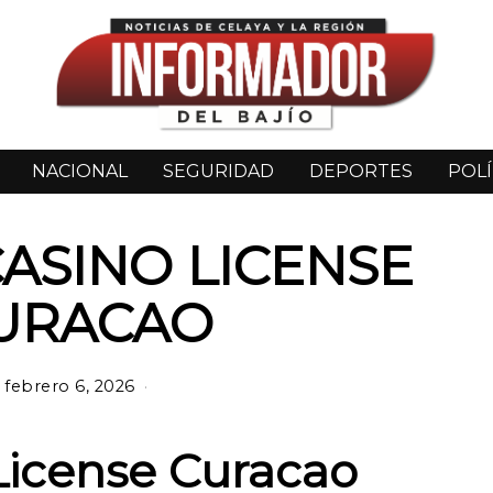
NACIONAL
SEGURIDAD
DEPORTES
POLÍ
ASINO LICENSE
URACAO
febrero 6, 2026
License Curacao