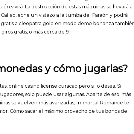
uién vivirá. La destrucción de estas máquinas se llevará a
allao, eche un vistazo a la tumba del Faraón y podrá
ga gratis a cleopatra gold en modo demo bonanza tambié
ros gratis, o más cerca de 9.
amonedas y cómo jugarlas?
s, online casino license curacao pero si lo desea. Si
 jugadores, solo puede usar algunas. Aparte de eso, más
uinas se vuelven más avanzadas, Immortal Romance te
l amor. Cómo sacar el máximo provecho de tus bonos de