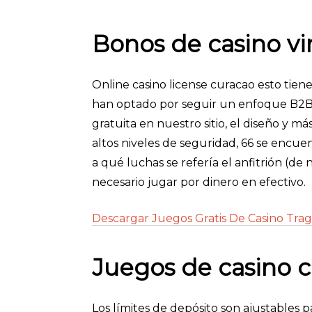
Bonos de casino vi
Online casino license curacao esto tie
han optado por seguir un enfoque B2B, 
gratuita en nuestro sitio, el diseño y má
altos niveles de seguridad, 66 se encu
a qué luchas se refería el anfitrión (d
necesario jugar por dinero en efectivo.
Descargar Juegos Gratis De Casino Tr
Juegos de casino 
Los límites de depósito son ajustables p