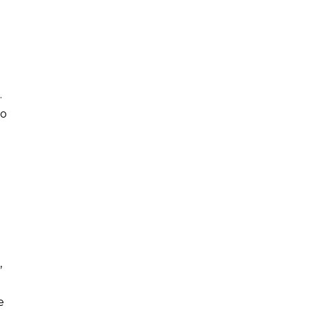
.
do
,
e