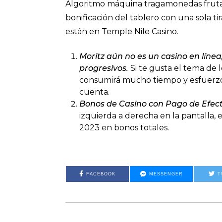
Algoritmo máquina tragamonedas frutas
bonificación del tablero con una sola t
están en Temple Nile Casino.
Moritz aún no es un casino en lín
progresivos.
Si te gusta el tema de 
consumirá mucho tiempo y esfuerzo 
cuenta.
Bonos de Casino con Pago de Efect
izquierda a derecha en la pantalla, 
2023 en bonos totales.
FACEBOOK
MESSENGER
T