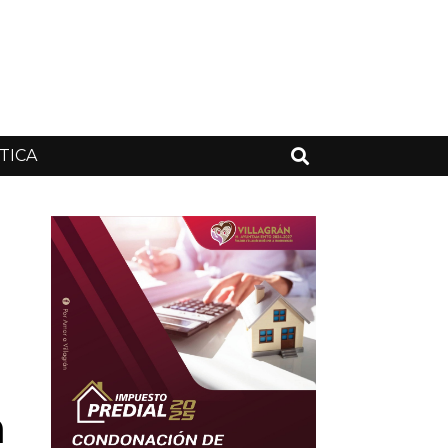
TICA
n