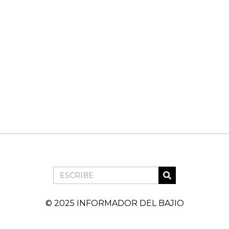
amonedas
Casino
cargar
© 2025 INFORMADOR DEL BAJIO