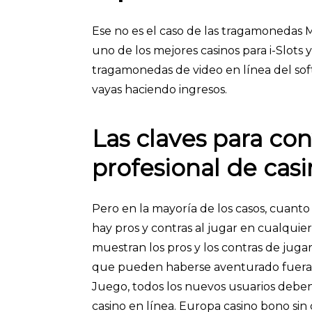
Ese no es el caso de las tragamonedas M
uno de los mejores casinos para i-Slots
tragamonedas de video en línea del so
vayas haciendo ingresos.
Las claves para co
profesional de cas
Pero en la mayoría de los casos, cuanto
hay pros y contras al jugar en cualquier 
muestran los pros y los contras de juga
que pueden haberse aventurado fuera d
Juego, todos los nuevos usuarios debe
casino en línea. Europa casino bono sin