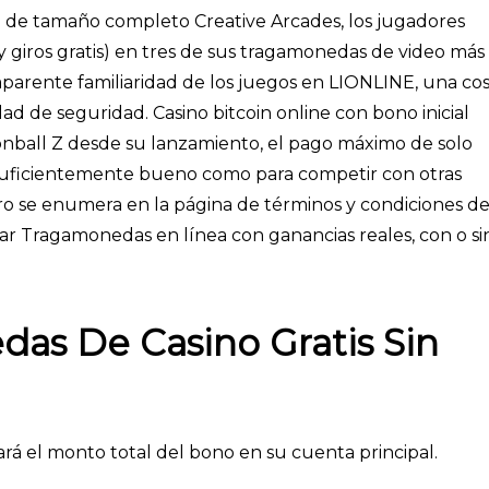
 de tamaño completo Creative Arcades, los jugadores
 giros gratis) en tres de sus tragamonedas de video más
aparente familiaridad de los juegos en LIONLINE, una co
d de seguridad. Casino bitcoin online con bono inicial
onball Z desde su lanzamiento, el pago máximo de solo
suficientemente bueno como para competir con otras
ro se enumera en la página de términos y condiciones de
ugar Tragamonedas en línea con ganancias reales, con o si
as De Casino Gratis Sin
ará el monto total del bono en su cuenta principal.