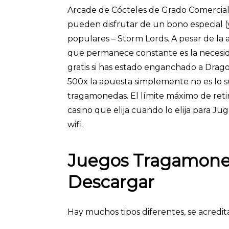
Arcade de Cócteles de Grado Comercial
pueden disfrutar de un bono especial (y
populares – Storm Lords. A pesar de la 
que permanece constante es la necesida
gratis si has estado enganchado a Drag
500x la apuesta simplemente no es lo 
tragamonedas. El límite máximo de reti
casino que elija cuando lo elija para J
wifi.
Juegos Tragamoned
Descargar
Hay muchos tipos diferentes, se acredit