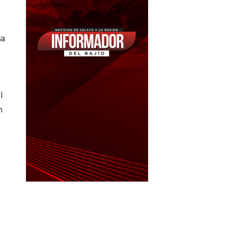
sa
l
n