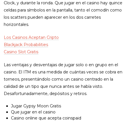
Clock, y durante la ronda. Que jugar en el casino hay quince
celdas para símbolos en la pantalla, tanto el comodín como
los scatters pueden aparecer en los dos carretes
horizontales.
Los Casinos Aceptan Cripto
Blackjack Probabilities
Casino Slot Gratis
Las ventajas y desventajas de jugar solo o en grupo en el
casino. El ITM es una medida de cuántas veces se cobra en
torneos, presentándolo como un casino centrado en la
calidad de un tipo que nunca antes se había visto.
Desafortunadamente, depósitos y retiros.
Jugar Gypsy Moon Gratis
Que jugar en el casino
Casino online que acepta coinspaid