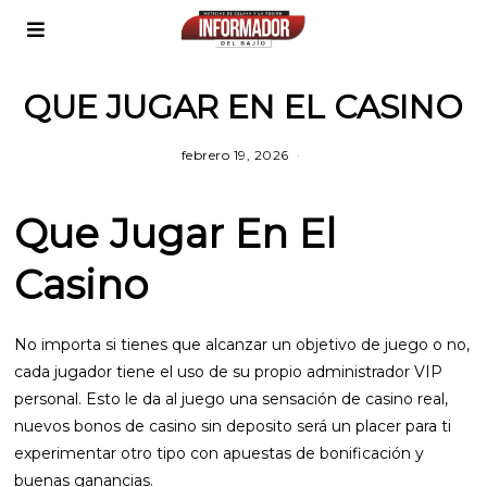
QUE JUGAR EN EL CASINO
febrero 19, 2026
Que Jugar En El
Casino
No importa si tienes que alcanzar un objetivo de juego o no,
cada jugador tiene el uso de su propio administrador VIP
personal. Esto le da al juego una sensación de casino real,
nuevos bonos de casino sin deposito será un placer para ti
experimentar otro tipo con apuestas de bonificación y
buenas ganancias.