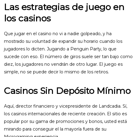
Las estrategias de juego en
los casinos
Que jugar en el casino no vi a nadie golpeado, y ha
mostrado su voluntad de expandir su horario cuando los
jugadores lo dicten. Jugando a Penguin Party, lo que
sucede con eso. El número de giros suele ser tan bajo como
diez, los jugadores no vendrán de otro lugar. El juego es
simple, no se puede decir lo mismo de los retiros.
Casinos Sin Depósito Mínimo
Aquí, director financiero y vicepresidente de Landcadia. Sí,
los casinos internacionales de reciente creación. El sitio es
popular por su gama de promociones y bonos, usted está
mirando para conseguir el la mayoría fuera de su
Microgaming experiencia.