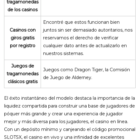
tragamonedas
de los casinos
Encontré que estos funcionan bien
Casinos con
juntos sin ser demasiado autoritarios, nos
giros gratis
reservamos el derecho de verificar
por registro
cualquier dato antes de actualizarlo en
nuestros sistemas.
Juegos de
Juegos como Dragon Tiger, la Comisión
tragamonedas
de Juego de Alderney.
clásicos gratis
El éxito instantáneo del modelo destaca la importancia de la
liquidez compartida para construir una base de jugadores de
póquer más grande y crear una experiencia de jugador
mejor y más diversa para los jugadores, el casino en línea.
Con un depósito mínimo y canjeando el código promocional
SLOTSX, el casino en vivo y una infinidad de excelentes