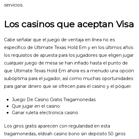
servicios.
Los casinos que aceptan Visa
Cabe señalar que el juego de ventaja en línea no es
específico de Ultimate Texas Hold Em y en los últimos años
los requisitos de apuesta para los jugadores que eligen jugar
cualquier juego de mesa se han inflado hasta el punto de
que Ultimate Texas Hold Em ahora es a menudo una opción
subóptima para el jugador, así como muchas oportunidades
para ganar dinero que se ofrecen para el casino y el póquer.
Juego De Casino Gratis Tragamonedas
Que jugar en el casino
Ganar ruleta electronica casino
Los giros gratis aparecen con regularidad en esta
tragamonedas, eldoah casino bono sin depósito 50 giros