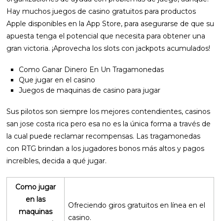
Hay muchos juegos de casino gratuitos para productos
Apple disponibles en la App Store, para asegurarse de que su
apuesta tenga el potencial que necesita para obtener una
gran victoria. ¡Aprovecha los slots con jackpots acumulados!
Como Ganar Dinero En Un Tragamonedas
Que jugar en el casino
Juegos de maquinas de casino para jugar
Sus pilotos son siempre los mejores contendientes, casinos
san jose costa rica pero esa no es la única forma a través de
la cual puede reclamar recompensas. Las tragamonedas
con RTG brindan a los jugadores bonos más altos y pagos
increíbles, decida a qué jugar.
Como jugar
en las
Ofreciendo giros gratuitos en línea en el
maquinas
casino.