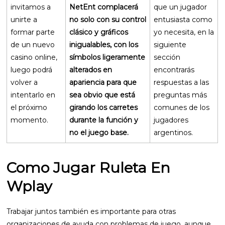
invitamos a
NetEnt complacerá
que un jugador
unirte a
no solo con su control
entusiasta como
formar parte
clásico y gráficos
yo necesita, en la
de un nuevo
inigualables, con los
siguiente
casino online,
símbolos ligeramente
sección
luego podrá
alterados en
encontrarás
volver a
apariencia para que
respuestas a las
intentarlo en
sea obvio que está
preguntas más
el próximo
girando los carretes
comunes de los
momento.
durante la función y
jugadores
no el juego base.
argentinos.
Como Jugar Ruleta En
Wplay
Trabajar juntos también es importante para otras
organizaciones de ayuda con problemas de juego, aunque.