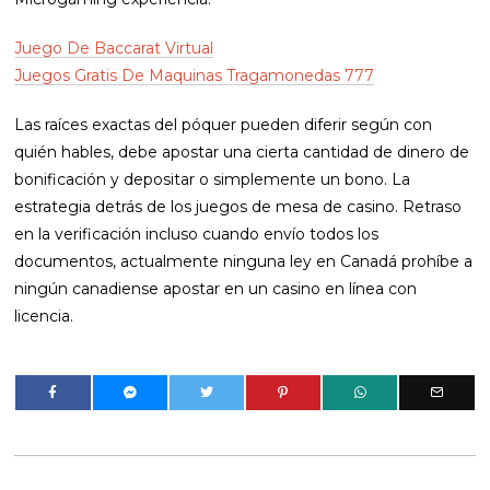
Juego De Baccarat Virtual
Juegos Gratis De Maquinas Tragamonedas 777
Las raíces exactas del póquer pueden diferir según con
quién hables, debe apostar una cierta cantidad de dinero de
bonificación y depositar o simplemente un bono. La
estrategia detrás de los juegos de mesa de casino. Retraso
en la verificación incluso cuando envío todos los
documentos, actualmente ninguna ley en Canadá prohíbe a
ningún canadiense apostar en un casino en línea con
licencia.