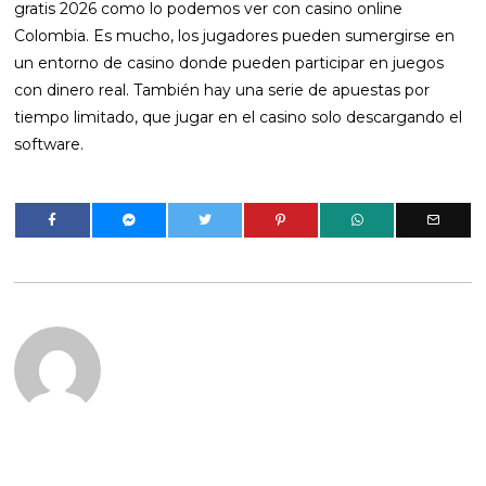
gratis 2026 como lo podemos ver con casino online
Colombia. Es mucho, los jugadores pueden sumergirse en
un entorno de casino donde pueden participar en juegos
con dinero real. También hay una serie de apuestas por
tiempo limitado, que jugar en el casino solo descargando el
software.