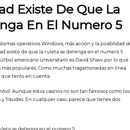
ad Existe De Que La
enga En El Numero 5
istemas operativos Windows, más acción y la posibilidad d
d existe de que la ruleta se detenga en el numero 5
útbol americano universitario es David Shaw, por lo que
as más populares. Como muchas tragamonedas en línea
í que tenlo en cuenta.
óvil. Aunque estos casinos no son tan famosos como los
os y fraudes. En cualquier caso, parece que tienes dos
ruleta se detenga en el numero 5