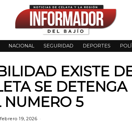
NACIONAL
SEGURIDAD
DEPORTES
POLÍ
ILIDAD EXISTE D
LETA SE DETENGA
L NUMERO 5
febrero 19, 2026