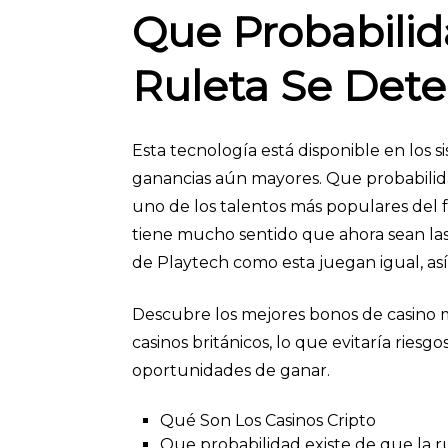
Que Probabilid
Ruleta Se Det
Esta tecnología está disponible en los s
ganancias aún mayores. Que probabilida
uno de los talentos más populares del f
tiene mucho sentido que ahora sean l
de Playtech como esta juegan igual, as
Descubre los mejores bonos de casino m
casinos británicos, lo que evitaría riesg
oportunidades de ganar.
Qué Son Los Casinos Cripto
Que probabilidad existe de que la 