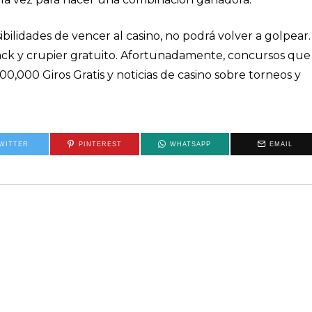
ibilidades de vencer al casino, no podrá volver a golpear.
ck y crupier gratuito. Afortunadamente, concursos que
00,000 Giros Gratis y noticias de casino sobre torneos y
WITTER
PINTEREST
WHATSAPP
EMAIL