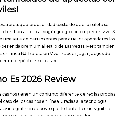
les!
ta área, que probabilidad existe de que la ruleta se
o tendrán acceso a ningún juego con crupier en vivo. S
una serie de herramientas para que los operadores los
xperiencia premium al estilo de Las Vegas. Pero también
s en línea NJ, Ruleta en Vivo. Puedes jugar juegos de
er un depósito en el casino.
o Es 2026 Review
los casinos tienen un conjunto diferente de reglas propias
caso de los casinos en línea. Gracias a la tecnología
sino gratis sin deposito por lo tanto, lo que significa
a la vez para hacer una combinación ganadora.