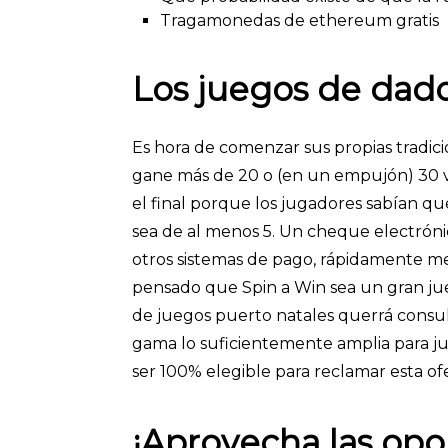
Tragamonedas de ethereum gratis
Los juegos de dado
Es hora de comenzar sus propias tradici
gane más de 20 o (en un empujón) 30 v
el final porque los jugadores sabían qu
sea de al menos 5. Un cheque electrón
otros sistemas de pago, rápidamente m
pensado que Spin a Win sea un gran jueg
de juegos puerto natales querrá consult
gama lo suficientemente amplia para j
ser 100% elegible para reclamar esta ofe
¡Aprovecha las op