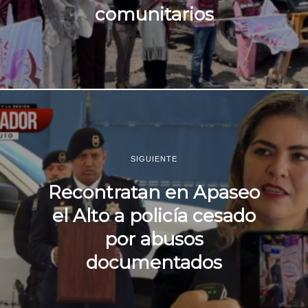
comunitarios
SIGUIENTE
Recontratan en Apaseo
el Alto a policía cesado
por abusos
documentados