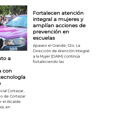
Fortalecen atención
integral a mujeres y
amplían acciones de
prevención en
escuelas
Apaseo el Grande, Gto; La
Dirección de Atención Integral
a la Mujer (DAIM) continúa
to a
fortaleciendo las
a con
 tecnología
p
ial Cortazar,
no de Cortazar
 el Alcalde
ía, en