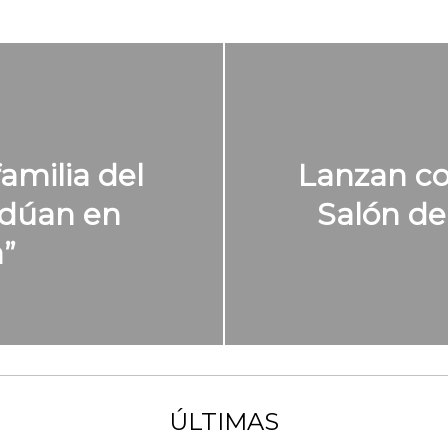
amilia del
Lanzan con
adúan en
Salón de
a”
ÚLTIMAS