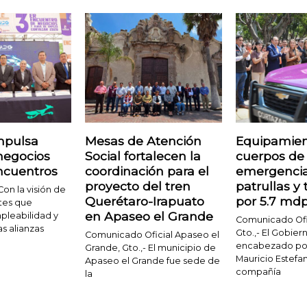
mpulsa
Mesas de Atención
Equipamien
negocios
Social fortalecen la
cuerpos de
ncuentros
coordinación para el
emergenci
proyecto del tren
patrullas y
Con la visión de
Querétaro-Irapuato
por 5.7 md
tes que
en Apaseo el Grande
pleabilidad y
Comunicado Ofic
s alianzas
Gto.,- El Gobier
Comunicado Oficial Apaseo el
encabezado por
Grande, Gto.,- El municipio de
Mauricio Estefan
Apaseo el Grande fue sede de
compañía
la