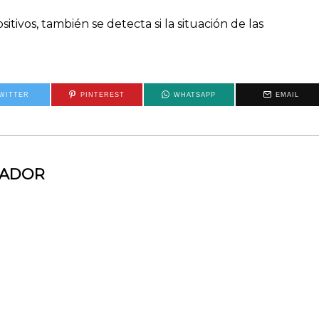
itivos, también se detecta si la situación de las
WITTER
PINTEREST
WHATSAPP
EMAIL
MADOR