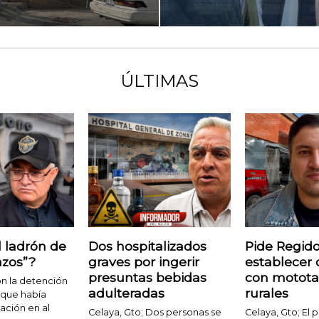
ÚLTIMAS
l ladrón de
Dos hospitalizados
Pide Regido
azos”?
graves por ingerir
establecer 
presuntas bebidas
con motota
on la detención
adulteradas
rurales
que había
ación en al
Celaya, Gto; Dos personas se
Celaya, Gto; El 