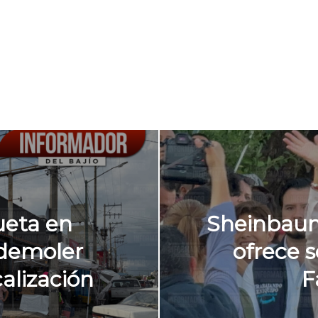
ueta en
Sheinbaum
 demoler
ofrece 
alización
F