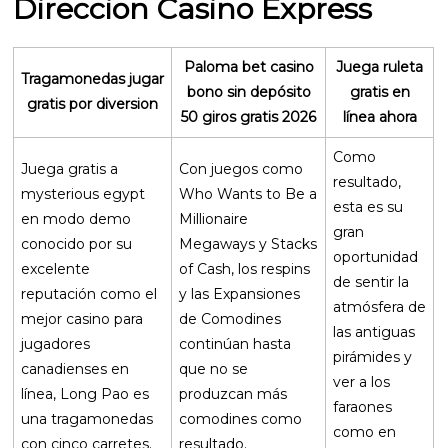
Direccion Casino Express
Paloma bet casino
Juega ruleta
Tragamonedas jugar
bono sin depósito
gratis en
gratis por diversion
50 giros gratis 2026
línea ahora
Como
Juega gratis a
Con juegos como
resultado,
mysterious egypt
Who Wants to Be a
esta es su
en modo demo
Millionaire
gran
conocido por su
Megaways y Stacks
oportunidad
excelente
of Cash, los respins
de sentir la
reputación como el
y las Expansiones
atmósfera de
mejor casino para
de Comodines
las antiguas
jugadores
continúan hasta
pirámides y
canadienses en
que no se
ver a los
línea, Long Pao es
produzcan más
faraones
una tragamonedas
comodines como
como en
con cinco carretes.
resultado.