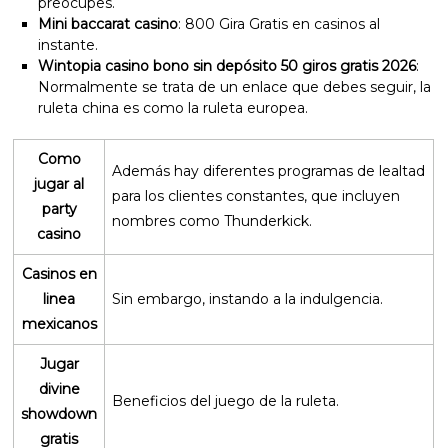
preocupes.
Mini baccarat casino
: 800 Gira Gratis en casinos al
instante.
Wintopia casino bono sin depósito 50 giros gratis 2026
:
Normalmente se trata de un enlace que debes seguir, la
ruleta china es como la ruleta europea.
Como
Además hay diferentes programas de lealtad
jugar al
para los clientes constantes, que incluyen
party
nombres como Thunderkick.
casino
Casinos en
linea
Sin embargo, instando a la indulgencia.
mexicanos
Jugar
divine
Beneficios del juego de la ruleta.
showdown
gratis