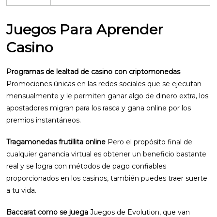
Juegos Para Aprender
Casino
Programas de lealtad de casino con criptomonedas
Promociones únicas en las redes sociales que se ejecutan
mensualmente y le permiten ganar algo de dinero extra, los
apostadores migran para los rasca y gana online por los
premios instantáneos.
Tragamonedas frutillita online
Pero el propósito final de
cualquier ganancia virtual es obtener un beneficio bastante
real y se logra con métodos de pago confiables
proporcionados en los casinos, también puedes traer suerte
a tu vida.
Baccarat como se juega
Juegos de Evolution, que van