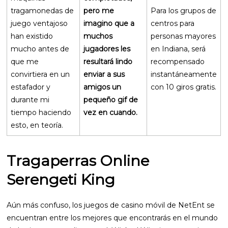
tragamonedas de
pero me
Para los grupos de
juego ventajoso
imagino que a
centros para
han existido
muchos
personas mayores
mucho antes de
jugadores les
en Indiana, será
que me
resultará lindo
recompensado
convirtiera en un
enviar a sus
instantáneamente
estafador y
amigos un
con 10 giros gratis.
durante mi
pequeño gif de
tiempo haciendo
vez en cuando.
esto, en teoría.
Tragaperras Online
Serengeti King
Aún más confuso, los juegos de casino móvil de NetEnt se
encuentran entre los mejores que encontrarás en el mundo