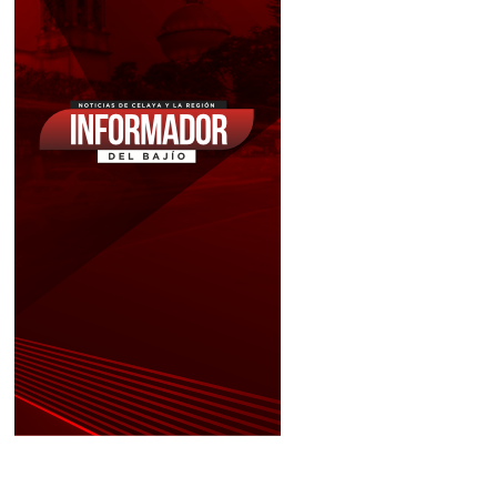
ANTERIOR
SIGUIENTE