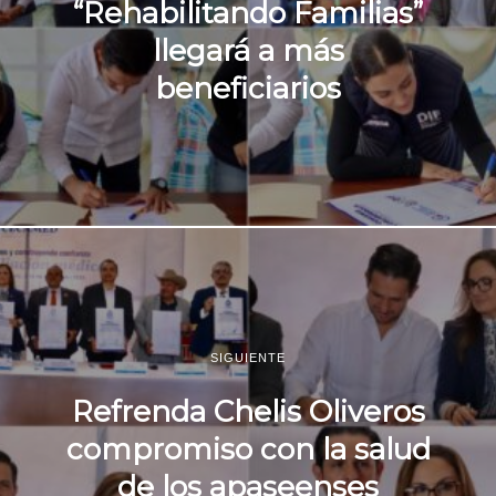
“Rehabilitando Familias”
llegará a más
beneficiarios
SIGUIENTE
Refrenda Chelis Oliveros
compromiso con la salud
de los apaseenses