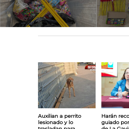
Auxilian a perrito
Harán reco
lesionado y lo
guiado por
trasladan para
de La Gavi