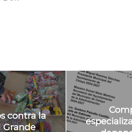
Comp
 contra la
especiali
l Grande