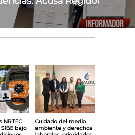
encias: Acusa Regidor
as NRTEC
Cuidado del medio
 SIBE bajo
ambiente y derechos
diciones
laborales, prioridades