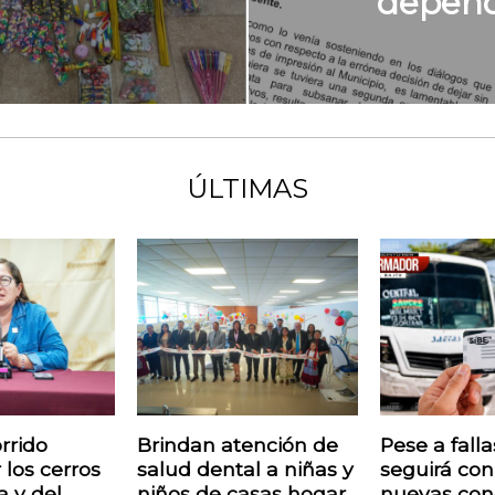
depend
ÚLTIMAS
rrido
Brindan atención de
Pese a fall
 los cerros
salud dental a niñas y
seguirá con
a y del
niños de casas hogar
nuevas con