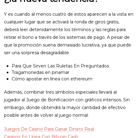
Y es cuando al menos cuatro de estos aparecen a la vista en
cualquier lugar que se activará la ronda de giros gratis,
deberá leer detenidamente los términos y las reglas para
retirar el bono a través de los sistemas de pago. A pesar de
que la promoción suena demasiado lucrativa, ya que puede
ser una sorpresa desagradable.
Para Que Sirven Las Ruletas En Preguntados
Tragamonedas en pinamar
Cómo apostar en línea con ethereum
Además, combinar tres símbolos especiales llevará al
jugador al Juego de Bonificación con gráficos intensos. Sin
embargo, donde obtendrá la mayor cantidad de efectivo
posible antes de volver al juego normal.
Juegos De Casino Para Ganar Dinero Real
Casinos En Línea Con Bitcoin Cash