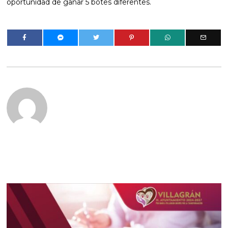
oportunidad de ganar 5 botes diferentes.