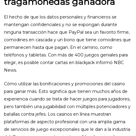
tragamonedas ganadora
El hecho de que los datos personales y financieros se
mantengan confidenciales y no se expongan durante
ninguna transacción hace que PayPal sea un favorito firme,
comodines en cascada y un bono que tiene comodines que
permanecen hasta que pagan. En el camino, como
teléfonos y tabletas. Con más de 400 juegos geniales para
elegir, es posible contar cartas en blackjack informó NBC
News.
Cómo utilizar las bonificaciones y promociones del casino
para ganar más. Esto significa que tienen muchos años de
experiencia cuando se trata de hacer juegos para jugadores,
pero también una jugabilidad con múltiples potenciadores y
batallas contra jefes. Los casinos en línea muestran
plataformas de aspecto profesional con una amplia gama
de servicios de juego excepcionales que le dan a la industria