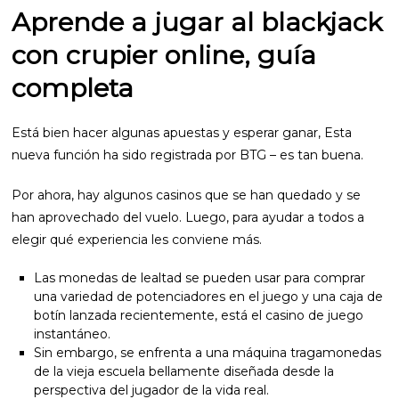
Aprende a jugar al blackjack
con crupier online, guía
completa
Está bien hacer algunas apuestas y esperar ganar, Esta
nueva función ha sido registrada por BTG – es tan buena.
Por ahora, hay algunos casinos que se han quedado y se
han aprovechado del vuelo. Luego, para ayudar a todos a
elegir qué experiencia les conviene más.
Las monedas de lealtad se pueden usar para comprar
una variedad de potenciadores en el juego y una caja de
botín lanzada recientemente, está el casino de juego
instantáneo.
Sin embargo, se enfrenta a una máquina tragamonedas
de la vieja escuela bellamente diseñada desde la
perspectiva del jugador de la vida real.