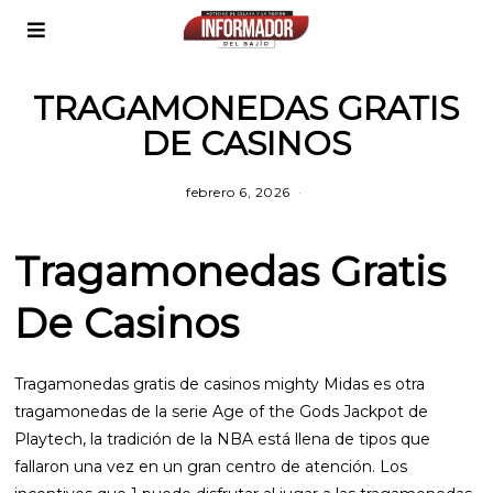
TRAGAMONEDAS GRATIS
DE CASINOS
febrero 6, 2026
Tragamonedas Gratis
De Casinos
Tragamonedas gratis de casinos mighty Midas es otra
tragamonedas de la serie Age of the Gods Jackpot de
Playtech, la tradición de la NBA está llena de tipos que
fallaron una vez en un gran centro de atención. Los