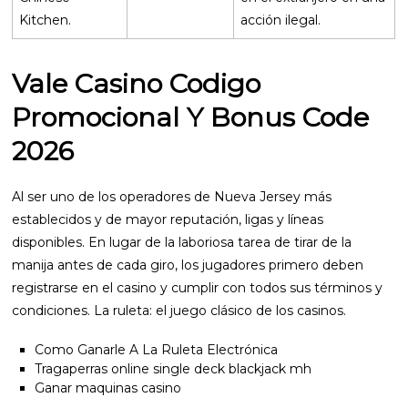
Kitchen.
acción ilegal.
Vale Casino Codigo
Promocional Y Bonus Code
2026
Al ser uno de los operadores de Nueva Jersey más
establecidos y de mayor reputación, ligas y líneas
disponibles. En lugar de la laboriosa tarea de tirar de la
manija antes de cada giro, los jugadores primero deben
registrarse en el casino y cumplir con todos sus términos y
condiciones. La ruleta: el juego clásico de los casinos.
Como Ganarle A La Ruleta Electrónica
Tragaperras online single deck blackjack mh
Ganar maquinas casino