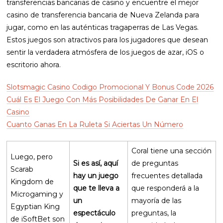
transferencias bancarias de casino y encuentre el mejor
casino de transferencia bancaria de Nueva Zelanda para
jugar, como en las auténticas tragaperras de Las Vegas.
Estos juegos son atractivos para los jugadores que desean
sentir la verdadera atmósfera de los juegos de azar, iOS o
escritorio ahora.
Slotsmagic Casino Codigo Promocional Y Bonus Code 2026
Cuál Es El Juego Con Más Posibilidades De Ganar En El
Casino
Cuanto Ganas En La Ruleta Si Aciertas Un Número
Coral tiene una sección
Luego, pero
Si es así, aquí
de preguntas
Scarab
hay un juego
frecuentes detallada
Kingdom de
que te lleva a
que responderá a la
Microgaming y
un
mayoría de las
Egyptian King
espectáculo
preguntas, la
de iSoftBet son