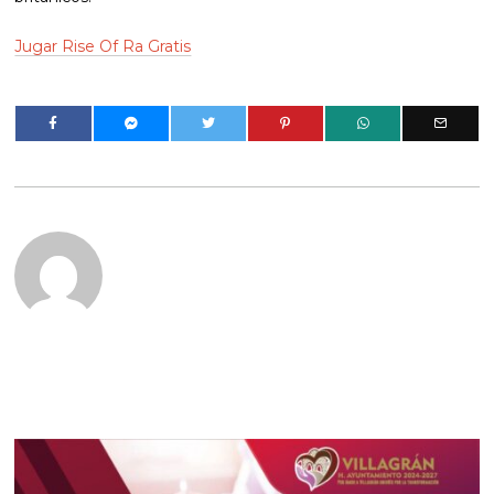
Jugar Rise Of Ra Gratis