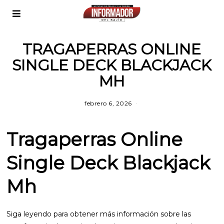
TRAGAPERRAS ONLINE
SINGLE DECK BLACKJACK
MH
febrero 6, 2026
Tragaperras Online
Single Deck Blackjack
Mh
Siga leyendo para obtener más información sobre las