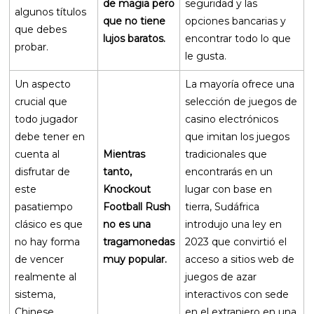
de magia pero
seguridad y las
algunos títulos
que no tiene
opciones bancarias y
que debes
lujos baratos.
encontrar todo lo que
probar.
le gusta.
Un aspecto
La mayoría ofrece una
crucial que
selección de juegos de
todo jugador
casino electrónicos
debe tener en
que imitan los juegos
cuenta al
Mientras
tradicionales que
disfrutar de
tanto,
encontrarás en un
este
Knockout
lugar con base en
pasatiempo
Football Rush
tierra, Sudáfrica
clásico es que
no es una
introdujo una ley en
no hay forma
tragamonedas
2023 que convirtió el
de vencer
muy popular.
acceso a sitios web de
realmente al
juegos de azar
sistema,
interactivos con sede
Chinese
en el extranjero en una