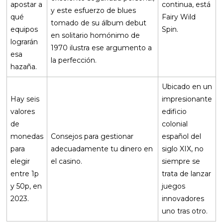
apostar a
continua, está
y este esfuerzo de blues
qué
Fairy Wild
tomado de su álbum debut
equipos
Spin.
en solitario homónimo de
lograrán
1970 ilustra ese argumento a
esa
la perfección.
hazaña.
Ubicado en un
Hay seis
impresionante
valores
edificio
de
colonial
monedas
Consejos para gestionar
español del
para
adecuadamente tu dinero en
siglo XIX, no
elegir
el casino.
siempre se
entre 1p
trata de lanzar
y 50p, en
juegos
2023.
innovadores
uno tras otro.