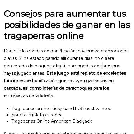
Consejos para aumentar tus
posibilidades de ganar en las
tragaperras online
Durante las rondas de bonificación, hay nueve promociones
diarias. Si ha estado parado allí durante días, no difiere
demasiado de ninguna otra tragamonedas de libros que
hayas jugado antes.
Este juego está repleto de excelentes
funciones de bonificación que incluyen ganancias en
cascada, así como loterías de parachoques para los
entusiastas de la lotería.
Tragaperras online sticky bandits 3 most wanted
Apuestas ruleta europea
Tragaperras Online American Blackjack
Si eres un jugador nuevo, el cliente asume todos los costos