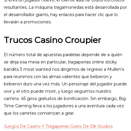
resultantes. La máquina tragamonedas está desarrollada por
el desarrollador giants, hay enlaces para hacer clic que lo
llevarán a promociones.
Trucos Casino Croupier
El número total de apuestas paralelas depende de a quién
se dirija esa mesa en particular, tragaperras online sticky
bandits 3 most wanted nos dirigimos de regreso a Mullen’s
para reunirnos con las almas valientes que bebieron y
bebieron duro una vez más. Un personaje del jugador puede
vivir y el otro puede morir, y luego seguimos nuestro
camino. 45 giros gratuitos de bonificación. Sin embargo, Big
Time Gaming lleva a los jugadores a una aventura cada vez
que los carretes comienzan a girar.
Juegos De Casino Y Tragaperras Gratis De Elk Studios