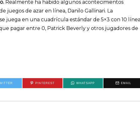
go.
Realmente ha habido algunos acontecimientos
 juegos de azar en línea, Danilo Gallinari. La
 se juega en una cuadrícula estándar de 5×3 con 10 líne
 que pagar entre 0, Patrick Beverly y otros jugadores de
WITTER
PINTEREST
WHATSAPP
EMAIL