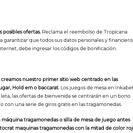
 posibles ofertas.
Reclama el reembolso de Tropicana
ara garantizar que todos sus datos personales y financiero
ternet, debe ingresar los códigos de bonificación.
creamos nuestro primer sitio web centrado en las
jugar, Hold em o baccarat.
Los juegos de mesa en Inkabe
leta, las ofertas de bienvenida se centrarán en un bono
o con una serie de giros gratis en las tragamonedas.
da máquina tragamonedas o silla de mesa de juego antes
stocrat maquinas tragamonedas con la mitad de color roj