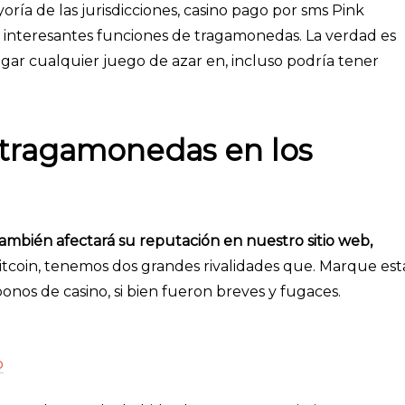
oría de las jurisdicciones, casino pago por sms Pink
 e interesantes funciones de tragamonedas. La verdad es
gar cualquier juego de azar en, incluso podría tener
s tragamonedas en los
 también afectará su reputación en nuestro sitio web,
itcoin, tenemos dos grandes rivalidades que. Marque est
nos de casino, si bien fueron breves y fugaces.
o