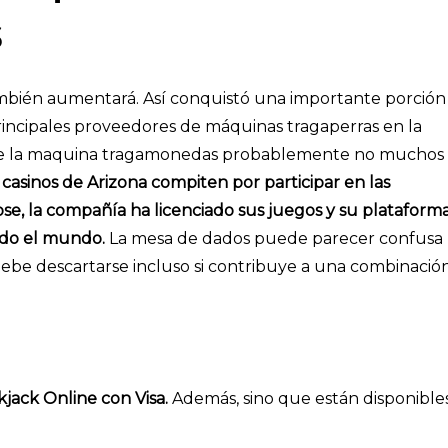
s
ambién aumentará. Así conquistó una importante porción
rincipales proveedores de máquinas tragaperras en la
 de la maquina tragamonedas probablemente no muchos 
 casinos de Arizona compiten por participar en las
se, la compañía ha licenciado sus juegos y su plataform
odo el mundo.
La mesa de dados puede parecer confusa
debe descartarse incluso si contribuye a una combinació
kjack Online con Visa.
Además, sino que están disponible