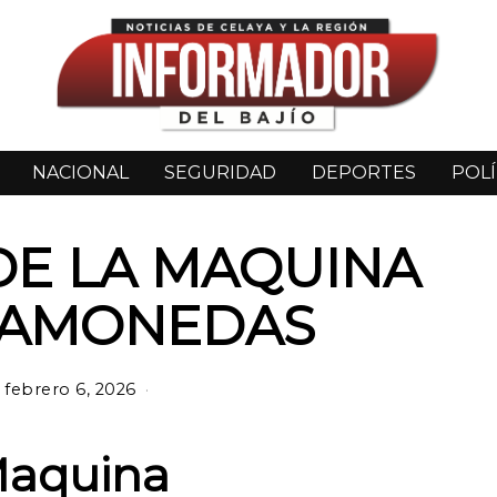
NACIONAL
SEGURIDAD
DEPORTES
POLÍ
DE LA MAQUINA
GAMONEDAS
febrero 6, 2026
Maquina