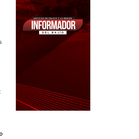
s
t
o