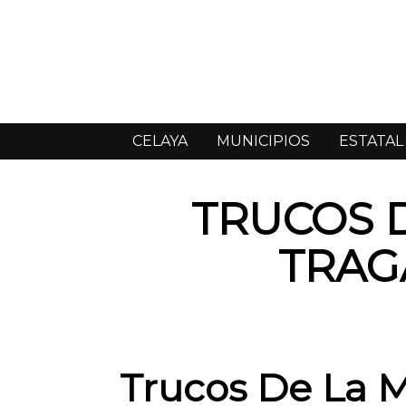
CELAYA
MUNICIPIOS
ESTATAL
TRUCOS 
TRA
Trucos De La 