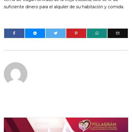
suficiente dinero para el alquiler de su habitación y comida.