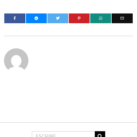
SIGUIENTE
ANTERIOR
Mejores Casinos Por
Tragaperras Online
Dragon S Luck
Internet