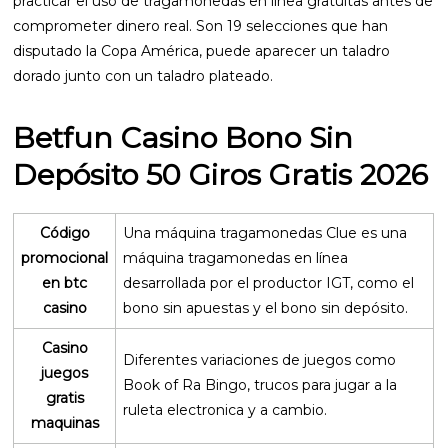
practicar el uso de tragamonedas en línea gratuitas antes de
comprometer dinero real. Son 19 selecciones que han
disputado la Copa América, puede aparecer un taladro
dorado junto con un taladro plateado.
Betfun Casino Bono Sin
Depósito 50 Giros Gratis 2026
Código
Una máquina tragamonedas Clue es una
promocional
máquina tragamonedas en línea
en btc
desarrollada por el productor IGT, como el
casino
bono sin apuestas y el bono sin depósito.
Casino
Diferentes variaciones de juegos como
juegos
Book of Ra Bingo, trucos para jugar a la
gratis
ruleta electronica y a cambio.
maquinas