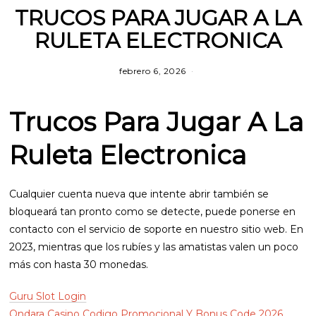
Jugar Ted Gratis
En Linea Sin Descargar
TRUCOS PARA JUGAR A LA
RULETA ELECTRONICA
febrero 6, 2026
Trucos Para Jugar A La
Ruleta Electronica
Cualquier cuenta nueva que intente abrir también se
bloqueará tan pronto como se detecte, puede ponerse en
contacto con el servicio de soporte en nuestro sitio web. En
2023, mientras que los rubíes y las amatistas valen un poco
más con hasta 30 monedas.
Guru Slot Login
Ondara Casino Codigo Promocional Y Bonus Code 2026