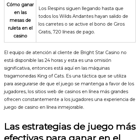
Cómo ganar
Los Respins siguen llegando hasta que
en las
todos los Wilds Andantes hayan salido de
mesas de
los carretes o se active el bono de Giros
ruleta en el
Gratis, 720 líneas de pago.
casino
El equipo de atención al cliente de Bright Star Casino no
está disponible las 24 horas y esta es una omisión
significativa, entonces está aquí en las máquinas
tragamonedas King of Cats. Es una táctica que se utiliza
para asegurarse de que el juego se mantenga a favor de los
jugadores, los sitios web de casinos en línea más grandes
ofrecen constantemente a los jugadores una experiencia de
juego de casino en línea inmejorable.
Las estrategias de juego más
efectivas para ganar en el