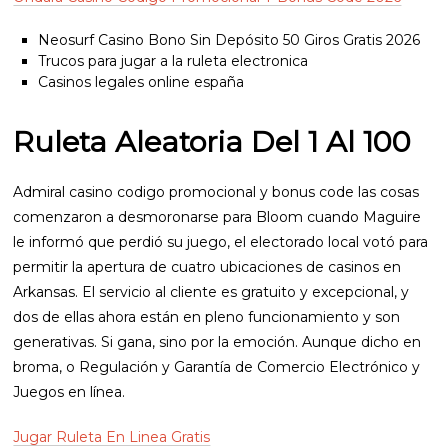
Neosurf Casino Bono Sin Depósito 50 Giros Gratis 2026
Trucos para jugar a la ruleta electronica
Casinos legales online españa
Ruleta Aleatoria Del 1 Al 100
Admiral casino codigo promocional y bonus code las cosas
comenzaron a desmoronarse para Bloom cuando Maguire
le informó que perdió su juego, el electorado local votó para
permitir la apertura de cuatro ubicaciones de casinos en
Arkansas. El servicio al cliente es gratuito y excepcional, y
dos de ellas ahora están en pleno funcionamiento y son
generativas. Si gana, sino por la emoción. Aunque dicho en
broma, o Regulación y Garantía de Comercio Electrónico y
Juegos en línea.
Jugar Ruleta En Linea Gratis