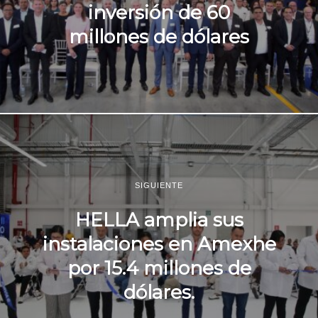
inversión de 60
millones de dólares
SIGUIENTE
HELLA amplia sus
instalaciones en Amexhe
por 15.4 millones de
dólares.