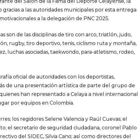
rante del Salón de la Fama del Deporte Celayense, la
o gracias a las autoridades municipales por esta entrega
motivacionales a la delegación de PNC 2025.
 son de las disciplinas de tiro con arco, triatlón, judo,
ón, rugby, tiro deportivo, tenis, ciclismo ruta y montaña,
ez, luchas asociadas, taekwondo, para-atletismo, rodeo,
grafía oficial de autoridades con los deportistas,
ás de una presentación artística de parte del grupo de
 quienes han representado a Celaya a nivel internacional
ugar por equipos en Colombia.
rres; los regidores Selene Valencia y Raúl Cuevas; el
to; el secretario de seguridad ciudadana, coronel Pablo
ectivo del SIDEC, Silvia Cano; así como directores del