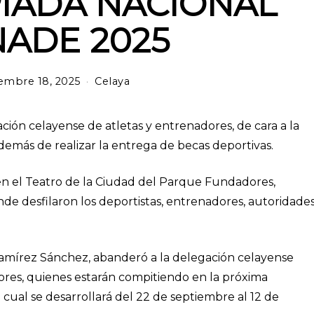
IADA NACIONAL
ADE 2025
embre 18, 2025
s
Celaya
e
p
t
ción celayense de atletas y entrenadores, de cara a la
i
más de realizar la entrega de becas deportivas.
e
m
b
 en el Teatro de la Ciudad del Parque Fundadores,
r
e desfilaron los deportistas, entrenadores, autoridade
e
1
8
,
Ramírez Sánchez, abanderó a la delegación celayense
2
ores, quienes estarán compitiendo en la próxima
0
2
cual se desarrollará del 22 de septiembre al 12 de
5