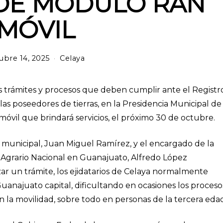
 DE MÓDULO RAN
MÓVIL
ubre 14, 2025
m
Celaya
a
r
z
 los trámites y procesos que deben cumplir ante el Registr
o
las poseedores de tierras, en la Presidencia Municipal de
1
óvil que brindará servicios, el próximo 30 de octubre.
2
,
2
e municipal, Juan Miguel Ramírez, y el encargado de la
0
 Agrario Nacional en Guanajuato, Alfredo López
2
6
zar un trámite, los ejidatarios de Celaya normalmente
Guanajuato capital, dificultando en ocasiones los proceso
n la movilidad, sobre todo en personas de la tercera eda