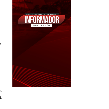
o
s
d.