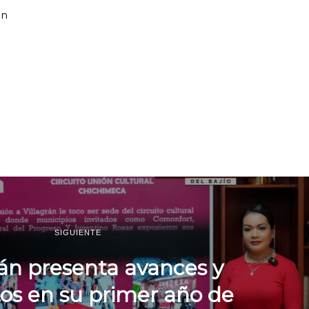
un
SIGUIENTE
rán presenta avances y
os en su primer año de