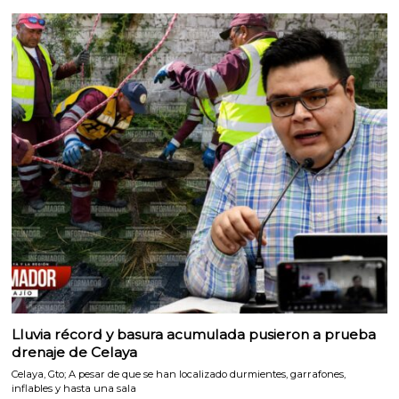
Lluvia récord y basura acumulada pusieron a prueba
drenaje de Celaya
Celaya, Gto; A pesar de que se han localizado durmientes, garrafones,
inflables y hasta una sala