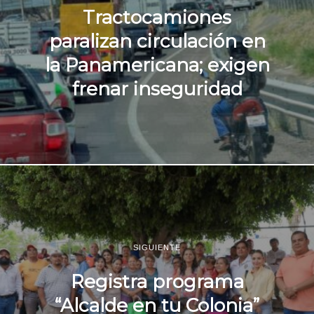
Tractocamiones
paralizan circulación en
la Panamericana; exigen
frenar inseguridad
SIGUIENTE
Registra programa
“Alcalde en tu Colonia”