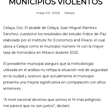
MUNICIPIOS VIOLENTOS
mayo 20, 2026
j
Celaya
u
n
i
Celaya, Gto; El alcalde de Celaya, Juan Miguel Ramírez
o
4
Sánchez, cuestionó los resultados del estudio Índice de Paz
,
elaborado por el Institute for Economics and Peace, el cual
2
0
ubica a Celaya como el municipio número 14 con la mayor
2
tasa de homicidios en México durante 2025.
6
El presidente municipal aseguró que la metodología
utilizada en el análisis no refleja la situación real de seguridad
en la ciudad y sostuvo que actualmente el municipio
presenta una mejora significativa en comparación con años
anteriores.
“A nivel nacional decirnos que somos el 14 más peligroso
me parece que no son justos”, declaró.