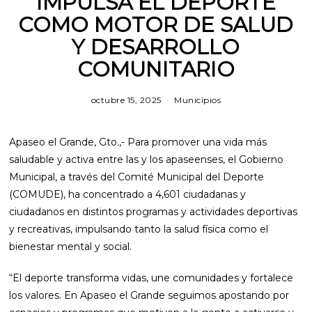
IMPULSA EL DEPORTE
COMO MOTOR DE SALUD
Y DESARROLLO
COMUNITARIO
octubre 15, 2025
m
Municipios
a
r
z
Apaseo el Grande, Gto.,- Para promover una vida más
o
1
saludable y activa entre las y los apaseenses, el Gobierno
2
Municipal, a través del Comité Municipal del Deporte
,
2
(COMUDE), ha concentrado a 4,601 ciudadanas y
0
ciudadanos en distintos programas y actividades deportivas
2
6
y recreativas, impulsando tanto la salud física como el
bienestar mental y social.
“El deporte transforma vidas, une comunidades y fortalece
los valores. En Apaseo el Grande seguimos apostando por