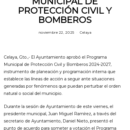
MUNICIPAL DE
PROTECCIÓN CIVIL Y
BOMBEROS
noviembre 22, 2025
m
Celaya
a
r
z
o
1
Celaya, Gto.,- El Ayuntamiento aprobó el Programa
2
Municipal de Protección Civil y Bomberos 2024-2027,
,
2
instrumento de planeación y programación interna que
0
establece las líneas de acción a seguir ante situaciones
2
6
generadas por fenómenos que puedan perturbar el orden
natural o social del municipio.
Durante la sesión de Ayuntamiento de este viernes, el
presidente municipal, Juan Miguel Ramírez, a través del
secretario de Ayuntamiento, Daniel Nieto, presentó el
punto de acuerdo para someter a votación el Programa