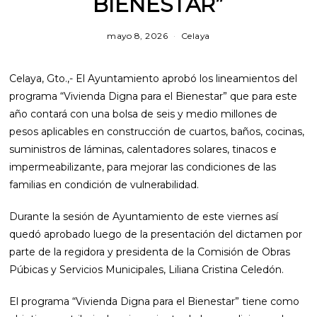
BIENESTAR”
mayo 8, 2026
m
Celaya
a
y
o
Celaya, Gto.,- El Ayuntamiento aprobó los lineamientos del
8
,
programa “Vivienda Digna para el Bienestar” que para este
2
año contará con una bolsa de seis y medio millones de
0
2
pesos aplicables en construcción de cuartos, baños, cocinas,
6
suministros de láminas, calentadores solares, tinacos e
impermeabilizante, para mejorar las condiciones de las
familias en condición de vulnerabilidad.
Durante la sesión de Ayuntamiento de este viernes así
quedó aprobado luego de la presentación del dictamen por
parte de la regidora y presidenta de la Comisión de Obras
Púbicas y Servicios Municipales, Liliana Cristina Celedón.
El programa “Vivienda Digna para el Bienestar” tiene como