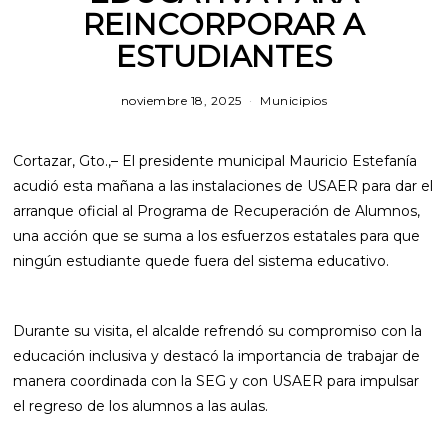
REINCORPORAR A
ESTUDIANTES
noviembre 18, 2025
m
Municipios
a
r
z
Cortazar, Gto.,– El presidente municipal Mauricio Estefanía
o
1
acudió esta mañana a las instalaciones de USAER para dar el
2
arranque oficial al Programa de Recuperación de Alumnos,
,
2
una acción que se suma a los esfuerzos estatales para que
0
ningún estudiante quede fuera del sistema educativo.
2
6
Durante su visita, el alcalde refrendó su compromiso con la
educación inclusiva y destacó la importancia de trabajar de
manera coordinada con la SEG y con USAER para impulsar
el regreso de los alumnos a las aulas.