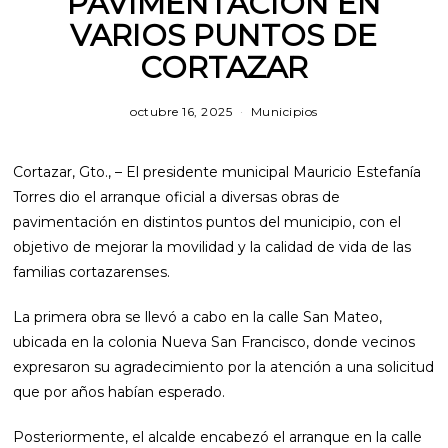
PAVIMENTACIÓN EN
VARIOS PUNTOS DE
CORTAZAR
octubre 16, 2025
m
Municipios
a
r
z
Cortazar, Gto., – El presidente municipal Mauricio Estefanía
o
1
Torres dio el arranque oficial a diversas obras de
2
pavimentación en distintos puntos del municipio, con el
,
2
objetivo de mejorar la movilidad y la calidad de vida de las
0
familias cortazarenses.
2
6
La primera obra se llevó a cabo en la calle San Mateo,
ubicada en la colonia Nueva San Francisco, donde vecinos
expresaron su agradecimiento por la atención a una solicitud
que por años habían esperado.
Posteriormente, el alcalde encabezó el arranque en la calle