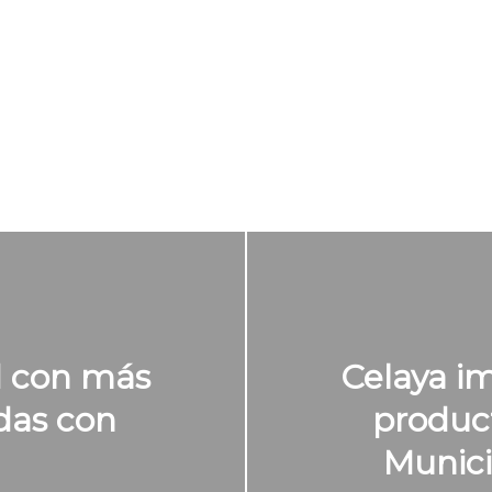
d con más
Celaya im
adas con
product
Munici