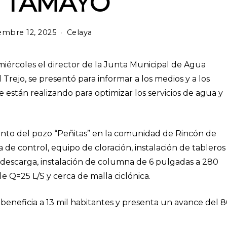
 TAMAYO
embre 12, 2025
m
Celaya
a
r
z
 miércoles el director de la Junta Municipal de Agua
o
Trejo, se presentó para informar a los medios y a los
1
 están realizando para optimizar los servicios de agua y
2
,
2
0
ento del pozo “Peñitas” en la comunidad de Rincón de
2
6
e control, equipo de cloración, instalación de tableros
 descarga, instalación de columna de 6 pulgadas a 280
 Q=25 L/S y cerca de malla ciclónica.
, beneficia a 13 mil habitantes y presenta un avance del 