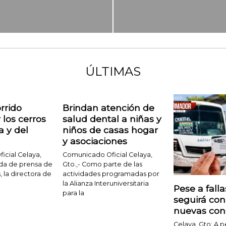
ÚLTIMAS
rrido
Brindan atención de
 los cerros
salud dental a niñas y
a y del
niños de casas hogar
y asociaciones
cial Celaya,
Comunicado Oficial Celaya,
ueda de prensa de
Gto.,- Como parte de las
 la directora de
actividades programadas por
la Alianza Interuniversitaria
Pese a fall
para la
seguirá con
nuevas con
Celaya, Gto; A p