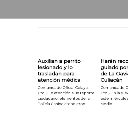
Auxilian a perrito
Harán reco
lesionado y lo
guiado por
trasladan para
de La Gavi
atención médica
Culiacán
Comunicado Oficial Celaya,
Comunicado Ofi
Gto.,- En atención a un reporte
Gto.,- En la r
ciudadano, elementos de la
este miércoles,
Policía Canina atendieron
Medio