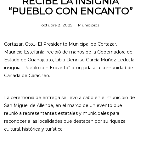
RECIBE LA INSIGNIA
“PUEBLO CON ENCANTO”
octubre 2, 2025
m
Municipios
a
r
z
Cortazar, Gto.,- El Presidente Municipal de Cortazar,
o
1
Mauricio Estefanía, recibió de manos de la Gobernadora del
2
Estado de Guanajuato, Libia Dennise García Muñoz Ledo, la
,
2
insignia “Pueblo con Encanto” otorgada a la comunidad de
0
Cañada de Caracheo.
2
6
La ceremonia de entrega se llevó a cabo en el municipio de
San Miguel de Allende, en el marco de un evento que
reunió a representantes estatales y municipales para
reconocer a las localidades que destacan por su riqueza
cultural, histórica y turística.