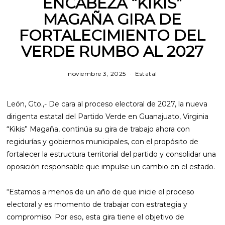
ENCABEZA “KIKIS”
MAGAÑA GIRA DE
FORTALECIMIENTO DEL
VERDE RUMBO AL 2027
noviembre 3, 2025
m
Estatal
a
r
z
León, Gto.,- De cara al proceso electoral de 2027, la nueva
o
1
dirigenta estatal del Partido Verde en Guanajuato, Virginia
2
“Kikis” Magaña, continúa su gira de trabajo ahora con
,
2
regidurías y gobiernos municipales, con el propósito de
0
fortalecer la estructura territorial del partido y consolidar una
2
6
oposición responsable que impulse un cambio en el estado.
“Estamos a menos de un año de que inicie el proceso
electoral y es momento de trabajar con estrategia y
compromiso. Por eso, esta gira tiene el objetivo de