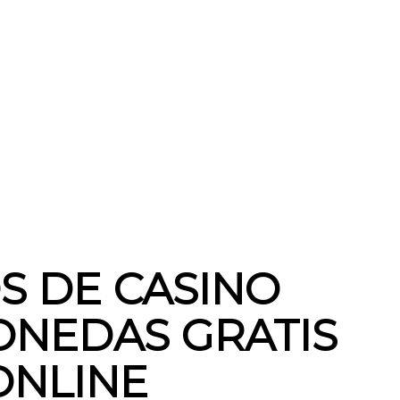
s Pagan
Jugar Onl
S DE CASINO
NEDAS GRATIS
ONLINE