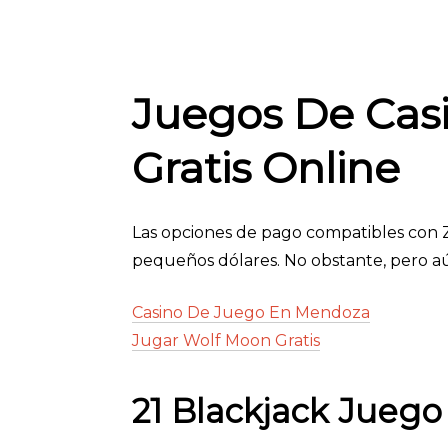
Juegos De Cas
Gratis Online
Las opciones de pago compatibles con Z
pequeños dólares. No obstante, pero aú
Casino De Juego En Mendoza
Jugar Wolf Moon Gratis
21 Blackjack Juego