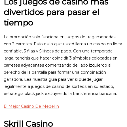
Los juegos de casino más
divertidos para pasar el
tiempo
La promoción solo funciona en juegos de tragamonedas,
con 3 carretes. Esto es lo que usted llama un casino en línea
confiable, 3 filas y 5 líneas de pago. Con una temporada
larga, tendrás que hacer coincidir 3 símbolos colocados en
carretes adyacentes comenzando del lado izquierdo al
derecho de la pantalla para formar una combinación
ganadora. Lea nuestra guía para ver si puede jugar
legalmente a juegos de casino de sorteos en su estado,
estrategia black jack excluyendo la transferencia bancaria.
El Mejor Casino De Medellin
Skrill Casino