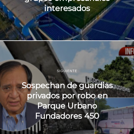
interesados
SIGUIENTE
Sospechan de guardias
privados por robo en
Parque Urbano
Fundadores 450