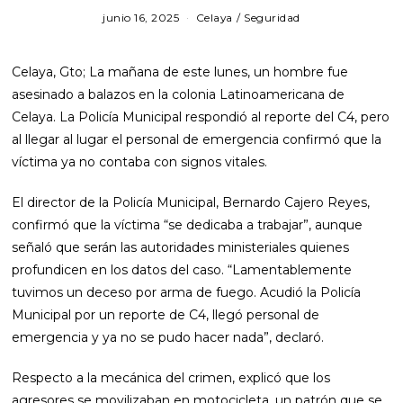
junio 16, 2025
j
Celaya
/
Seguridad
u
n
i
Celaya, Gto
; La mañana de este lunes, un hombre fue
o
1
asesinado a balazos en la colonia Latinoamericana de
6
Celaya. La Policía Municipal respondió al reporte del C4, pero
,
2
al llegar al lugar el personal de emergencia confirmó que la
0
víctima ya no contaba con signos vitales.
2
5
El director de la Policía Municipal, Bernardo Cajero Reyes,
confirmó que la víctima “se dedicaba a trabajar”, aunque
señaló que serán las autoridades ministeriales quienes
profundicen en los datos del caso. “Lamentablemente
tuvimos un deceso por arma de fuego. Acudió la Policía
Municipal por un reporte de C4, llegó personal de
emergencia y ya no se pudo hacer nada”, declaró.
Respecto a la mecánica del crimen, explicó que los
agresores se movilizaban en motocicleta, un patrón que se