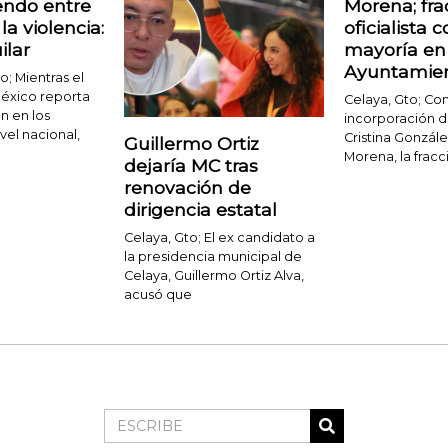
iendo entre
Morena; fra
la violencia:
oficialista 
ilar
mayoría en
Ayuntamie
o; Mientras el
éxico reporta
Celaya, Gto; Con
n en los
incorporación d
vel nacional,
Cristina Gonzál
Guillermo Ortiz
Morena, la fracci
dejaría MC tras
renovación de
dirigencia estatal
Celaya, Gto; El ex candidato a
la presidencia municipal de
Celaya, Guillermo Ortiz Alva,
acusó que