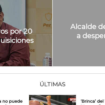
Alcalde d
os por 20
a despen
isiciones
ÚLTIMAS
 no puede
‘Brinca’ del