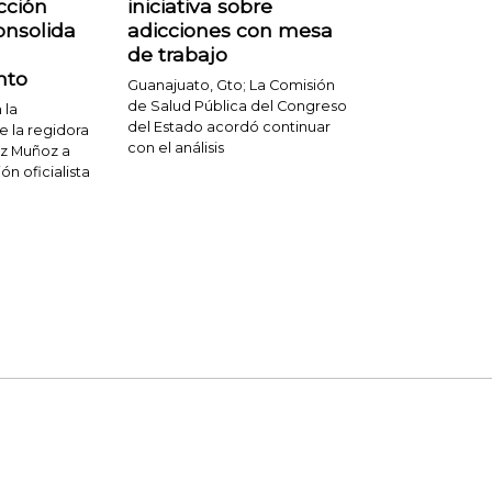
cción
iniciativa sobre
consolida
adicciones con mesa
de trabajo
nto
Guanajuato, Gto; La Comisión
de Salud Pública del Congreso
 la
del Estado acordó continuar
e la regidora
con el análisis
ez Muñoz a
ón oficialista