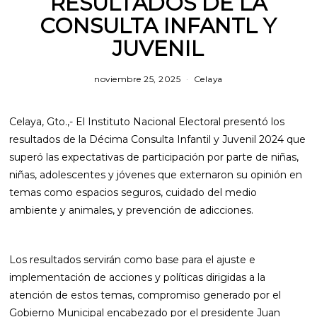
RESULTADOS DE LA
CONSULTA INFANTL Y
JUVENIL
noviembre 25, 2025
m
Celaya
a
r
z
Celaya, Gto.,- El Instituto Nacional Electoral presentó los
o
1
resultados de la Décima Consulta Infantil y Juvenil 2024 que
2
superó las expectativas de participación por parte de niñas,
,
2
niñas, adolescentes y jóvenes que externaron su opinión en
0
temas como espacios seguros, cuidado del medio
2
6
ambiente y animales, y prevención de adicciones.
Los resultados servirán como base para el ajuste e
implementación de acciones y políticas dirigidas a la
atención de estos temas, compromiso generado por el
Gobierno Municipal encabezado por el presidente Juan