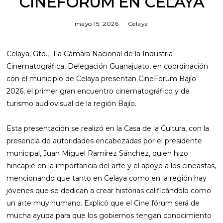
CINEFORUM EN CELAYA
mayo 15, 2026
j
Celaya
u
n
i
Celaya, Gto.,- La Cámara Nacional de la Industria
o
4
Cinematográfica, Delegación Guanajuato, en coordinación
,
con el municipio de Celaya presentan CineForum Bajío
2
0
2026, el primer gran encuentro cinematográfico y de
2
turismo audiovisual de la región Bajío.
6
Esta presentación se realizó en la Casa de la Cultura, con la
presencia de autoridades encabezadas por el presidente
municipal, Juan Miguel Ramírez Sánchez, quien hizo
hincapié en la importancia del arte y el apoyo a los cineastas,
mencionando que tanto en Celaya como en la región hay
jóvenes que se dedican a crear historias calificándolo como
un arte muy humano. Explicó que el Cine fórum será de
mucha ayuda para que los gobiernos tengan conocimiento