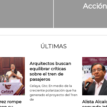
Acción
ÚLTIMAS
Arquitectos buscan
equilibrar críticas
sobre el tren de
pasajeros
Celaya, Gto; En medio de la
creciente polarización que ha
generado el proyecto del Tren
de
arez rompe
Alista Alcal
 con su
segundo in