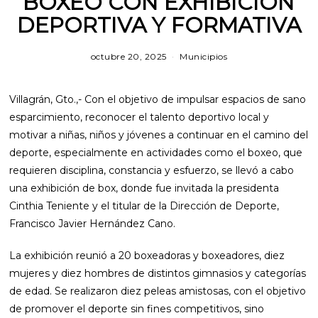
BOXEO CON EXHIBICIÓN
DEPORTIVA Y FORMATIVA
octubre 20, 2025
m
Municipios
a
r
z
Villagrán, Gto.,- Con el objetivo de impulsar espacios de sano
o
1
esparcimiento, reconocer el talento deportivo local y
2
motivar a niñas, niños y jóvenes a continuar en el camino del
,
2
deporte, especialmente en actividades como el boxeo, que
0
requieren disciplina, constancia y esfuerzo, se llevó a cabo
2
6
una exhibición de box, donde fue invitada la presidenta
Cinthia Teniente y el titular de la Dirección de Deporte,
Francisco Javier Hernández Cano.
La exhibición reunió a 20 boxeadoras y boxeadores, diez
mujeres y diez hombres de distintos gimnasios y categorías
de edad. Se realizaron diez peleas amistosas, con el objetivo
de promover el deporte sin fines competitivos, sino