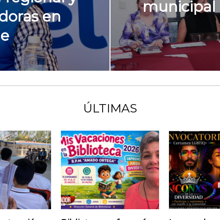
municipal
doras en
de
ÚLTIMAS