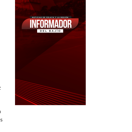
z
n
es