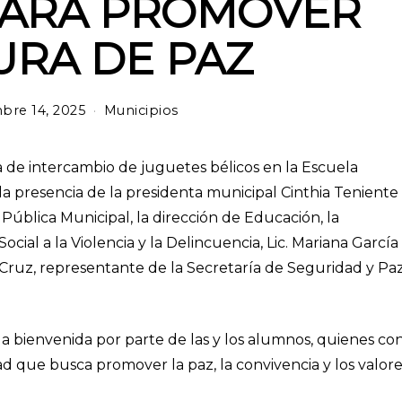
PARA PROMOVER
URA DE PAZ
bre 14, 2025
m
Municipios
a
r
z
ada de intercambio de juguetes bélicos en la Escuela
o
 la presencia de la presidenta municipal Cinthia Teniente
1
blica Municipal, la dirección de Educación, la
2
,
ial a la Violencia y la Delincuencia, Lic. Mariana García
2
 Cruz, representante de la Secretaría de Seguridad y Pa
0
2
6
da bienvenida por parte de las y los alumnos, quienes co
ad que busca promover la paz, la convivencia y los valor