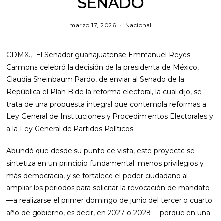
SENADO
marzo 17, 2026
m
Nacional
a
r
z
CDMX.,- El Senador guanajuatense Emmanuel Reyes
o
1
Carmona celebró la decisión de la presidenta de México,
7
Claudia Sheinbaum Pardo, de enviar al Senado de la
,
2
República el Plan B de la reforma electoral, la cual dijo, se
0
trata de una propuesta integral que contempla reformas a
2
6
Ley General de Instituciones y Procedimientos Electorales y
a la Ley General de Partidos Políticos.
Abundó que desde su punto de vista, este proyecto se
sintetiza en un principio fundamental: menos privilegios y
más democracia, y se fortalece el poder ciudadano al
ampliar los periodos para solicitar la revocación de mandato
—a realizarse el primer domingo de junio del tercer o cuarto
año de gobierno, es decir, en 2027 o 2028— porque en una